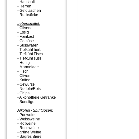
- Haushalt
- Herren
- Geldtaschen
- Rucksäcke
Lebensmittel:
- Olivenöl
- Essig
- Feinkost
- Gemüse
- Süsswaren
- Tiefkühl herb
- Tiefkühl Fisch
- Tiefkühl süss
- Honig
- Marmelade
- Fisch
- Oliven
- Kaffee
- Gewürze
- Nudeln/Reis
- Chips
- Alkoholfreie Getränke
- Sonstige
Alkohol / Spirituosen:
- Portweine
- Weissweine
- Rotweine
- Roseweine
- grüne Weine
- Sagres Biere